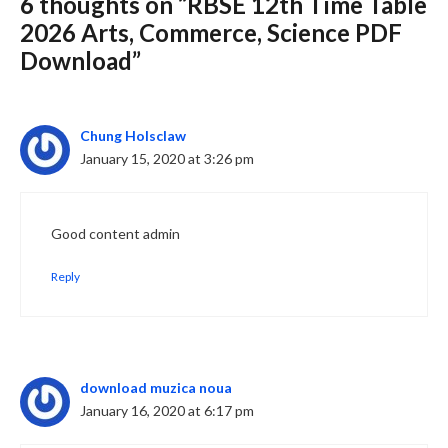
6 thoughts on “RBSE 12th Time Table
Slide 3 of 6
2026 Arts, Commerce, Science PDF
Download”
Chung Holsclaw
January 15, 2020 at 3:26 pm
Good content admin
Reply
download muzica noua
January 16, 2020 at 6:17 pm