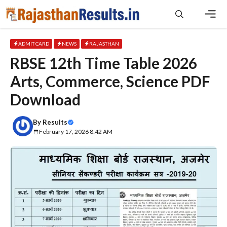
Skip
to
content
Men
ADMIT CARD
NEWS
RAJASTHAN
RBSE 12th Time Table 2026
Arts, Commerce, Science PDF
Download
By
Results
February 17, 2026 8:42 AM