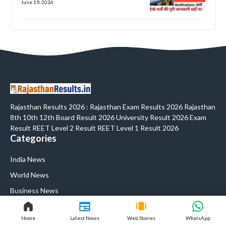
June 19, 2026
Rajasthan Results 2026 : Rajasthan Exam Results 2026 Rajasthan
8th 10th 12th Board Result 2026 University Result 2026 Exam
Result REET Level 2 Result REET Level 1 Result 2026
Categories
India News
World News
Business News
Sports News
Home
Latest News
Web Stories
WhatsApp
Quakes Links