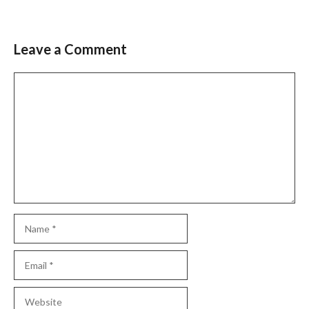
Leave a Comment
Slide 3 of 6
Comment
Name
Email
Website